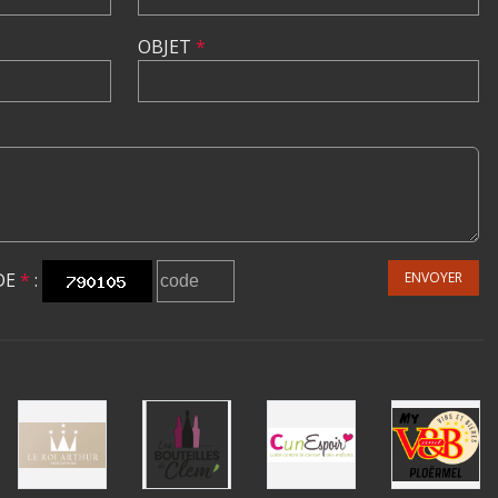
OBJET
*
DE
*
:
ENVOYER