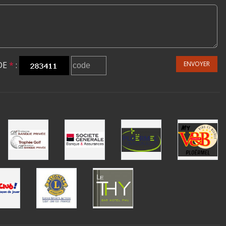
DE
*
:
ENVOYER