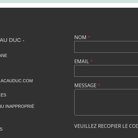
NOM
*
AU DUC -
IANE
EMAIL
*
LACAUDUC.COM
MESSAGE
*
LES
U INAPPROPRIÉ
VEUILLEZ RECOPIER LE CO
S